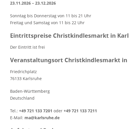
Karlsruhe 2026 23.11.2026 – 23.12.2026
23.11.2026 – 23.12.2026
Sonntag bis Donnerstag von 11 bis 21 Uhr
Freitag und Samstag von 11 bis 22 Uhr
Sonntag bis Donnerstag von 11 bis 21 Uhr
Eintrittspreise Christkindlesmarkt in
Freitag und Samstag von 11 bis 22 Uhr
Karlsruhe 2026 Der Eintritt ist frei
Eintrittspreise Christkindlesmarkt in Kar
Veranstaltungsort Christkindlesmarkt in
Karlsruhe 2026 Friedrichplatz 76133
Der Eintritt ist frei
Karlsruhe Baden-Württemberg Deutschland
Tel.: +49 721 133 7201 oder +49 721 133 7211
Veranstaltungsort Christkindlesmarkt in
E-Mail: ma@karlsruhe.de Anfahrt und
Parken Der Christkindlesmarkt in Karlsruhe
Friedrichplatz
ist sehr gut mit den öffentlichen
76133 Karlsruhe
Verkehrsmitteln zu erreichen. Zentraler
Baden-Württemberg
Ausstiegspunkt ist die unterirdische
Deutschland
Haltestelle "Marktplatz". Für Autofahrer
stehen zahlreiche Parkhäuser in der
Tel.:
+49 721 133 7201
oder
+49 721 133 7211
Innenstadt zur Verfügung. Wir empfehlen,
E-Mail:
ma@karlsruhe.de
das Parkleitsystem zu nutzen, um schnell
und einfach freie Parkplätze zu finden.