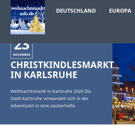
DEUTSCHLAND
EUROPA
23
NOVEMBER
CHRISTKINDLESMARKT
IN KARLSRUHE
Weihnachtsmarkt in Karlsruhe 2026 Die
Stadt Karlsruhe verwandelt sich in der
Adventszeit in eine zauberhafte
Weihnachtswelt. Der Christkindlesmarkt in
Karlsruhe, das wohl bekannteste Event in
der Reihe der Adventsmärkte, ist einer der
schönsten Weihnachtsmärkte in Baden-