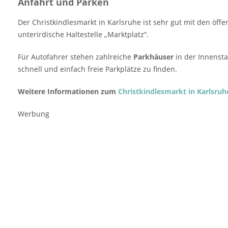
Anfahrt und Parken
Weitere Informationen zum
Christkindlesmarkt in…
Der Christkindlesmarkt in Karlsruhe ist sehr gut mit den öffe
unterirdische Haltestelle „Marktplatz“.
Für Autofahrer stehen zahlreiche
Parkhäuser
in der Innenst
schnell und einfach freie Parkplätze zu finden.
Weitere Informationen zum
Christkindlesmarkt in Karlsruh
Werbung