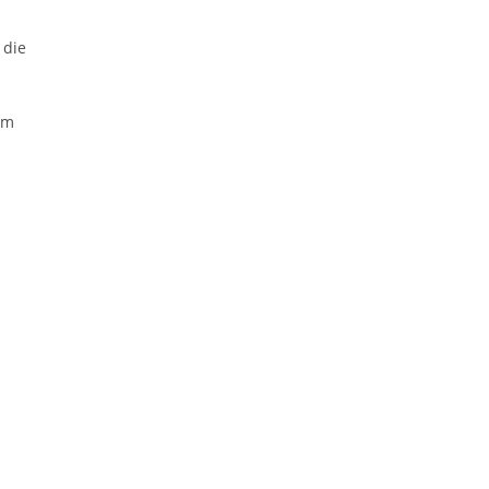
 die
um