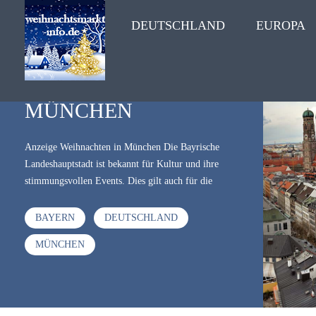
DEUTSCHLAND
EUROPA
MÜNCHEN
Anzeige Weihnachten in München Die Bayrische
Landeshauptstadt ist bekannt für Kultur und ihre
stimmungsvollen Events. Dies gilt auch für die
Adventszeit, wenn München sich mit zahlreichen
Weihnachtsmärkten präsentiert, die sich über die
BAYERN
DEUTSCHLAND
verschiedenen Stadtbezirke und Umgebung verteilen.
MÜNCHEN
Zur Vorweihnachtszeit hat hat man in München die
Qual der Wahl. Es gibt eine Riesenauswahl an
Weihnachtsmärkten in München und die Adventszeit
schient viel zu kurz zu sein, um sie wirklich alle