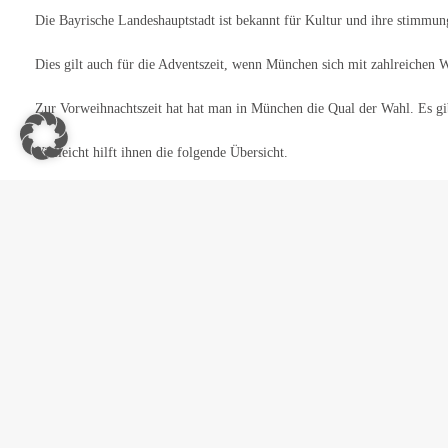
Die Bayrische Landeshauptstadt ist bekannt für Kultur und ihre stimmun
Dies gilt auch für die Adventszeit, wenn München sich mit zahlreichen W
Zur Vorweihnachtszeit hat hat man in München die Qual der Wahl. Es g
Vielleicht hilft ihnen die folgende Übersicht.
Foto: (c)The Photos – Fotolia
Übersicht an Weihnachtsmärkten und weihnachtli