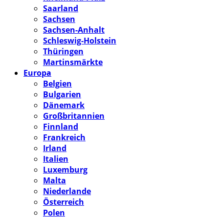
Saarland
Sachsen
Sachsen-Anhalt
Schleswig-Holstein
Thüringen
Martinsmärkte
Europa
Belgien
Bulgarien
Dänemark
Großbritannien
Finnland
Frankreich
Irland
Italien
Luxemburg
Malta
Niederlande
Österreich
Polen