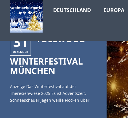
DEUTSCHLAND
EUROPA
31
TOLLWOOD
DEZEMBER
WINTERFESTIVAL
MÜNCHEN
Anzeige Das Winterfestival auf der
Theresienwiese 2025 Es ist Adventszeit.
Schneeschauer jagen weiße Flocken über
weite Regionen von Bayern und vielleicht
bekommt auch das Gelände
der Theresienwiese ein strahlendes Kleid
verpasst. Die Besucher und Gäste vom