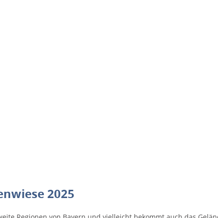
ienwiese 2025
weite Regionen von Bayern und vielleicht bekommt auch das Geländ