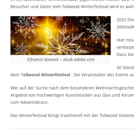
Cirque Produktionen und Straßentheater.
Besucher und Gäste vom Tollwood Winterfestival wird es wahrs
Dazu kommt ein erstklassige winterliche
Gastronomie in Bio-Qualität mit regionalen
2025 fei
und internationalen Angeboten. 50 Stände
Zeltstad
mit Gastronomie bieten eine kulinarische
Vielfalt aus 20 Ländern. Das besondere und
Hier mis
bemerkenswerte an den Produkten auf dem
verkörpe
Tollwood Winterfestival : Die Veranstalter
Dazu kom
©francis bonami – stock.adobe.com
des Events achten darauf, dass sie aus
fairem Handel stammen Wer auf der Suche
50 Ständ
nach dem besonderen Weihnachtsgeschenk
dem T
ollwood Winterfestival
: Die Veranstalter des Events 
für Familie und Freunden ist, der wird auf
Wer auf der Suche nach dem besonderen Weihnachtsgeschenk f
dem Wintertollwood sehr wahrscheinlich
Angebot von hochwertigen Kunststücken aus Glas und Kerami
fündig. Hier findet man ein breites Angebot
zum Adventskranz.
von…
Das Winterfestival klingt traditionell mit der Tollwood-Silve