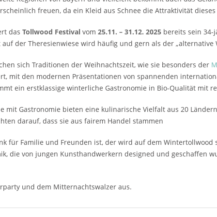
cheinlich freuen, da ein Kleid aus Schnee die Attraktivität diese
ert das
Tollwood Festival
vom
25.11. – 31.12. 2025
bereits sein 34-
t auf der Theresienwiese wird häufig und gern als der „alternati
chen sich Traditionen der Weihnachtszeit, wie sie besonders der
M
rt, mit den modernen Präsentationen von spannenden internatio
mt ein erstklassige winterliche Gastronomie in Bio-Qualität mit 
e mit Gastronomie bieten eine kulinarische Vielfalt aus 20 Länd
achten darauf, dass sie aus fairem Handel stammen
ür Familie und Freunden ist, der wird auf dem Wintertollwood se
k, die von jungen Kunsthandwerkern designed und geschaffen wur
sterparty und dem Mitternachtswalzer aus.