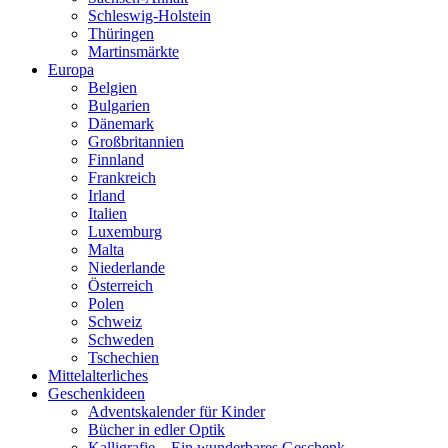
Schleswig-Holstein
Thüringen
Martinsmärkte
Europa
Belgien
Bulgarien
Dänemark
Großbritannien
Finnland
Frankreich
Irland
Italien
Luxemburg
Malta
Niederlande
Österreich
Polen
Schweiz
Schweden
Tschechien
Mittelalterliches
Geschenkideen
Adventskalender für Kinder
Bücher in edler Optik
Kalligrafie – Ein wunderbares Geschenk