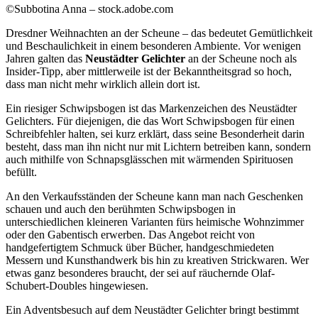
©Subbotina Anna – stock.adobe.com
Dresdner Weihnachten an der Scheune – das bedeutet Gemütlichkeit
und Beschaulichkeit in einem besonderen Ambiente. Vor wenigen
Jahren galten das
Neustädter Gelichter
an der Scheune noch als
Insider-Tipp, aber mittlerweile ist der Bekanntheitsgrad so hoch,
dass man nicht mehr wirklich allein dort ist.
Ein riesiger Schwipsbogen ist das Markenzeichen des Neustädter
Gelichters. Für diejenigen, die das Wort Schwipsbogen für einen
Schreibfehler halten, sei kurz erklärt, dass seine Besonderheit darin
besteht, dass man ihn nicht nur mit Lichtern betreiben kann, sondern
auch mithilfe von Schnapsglässchen mit wärmenden Spirituosen
befüllt.
An den Verkaufsständen der Scheune kann man nach Geschenken
schauen und auch den berühmten Schwipsbogen in
unterschiedlichen kleineren Varianten fürs heimische Wohnzimmer
oder den Gabentisch erwerben. Das Angebot reicht von
handgefertigtem Schmuck über Bücher, handgeschmiedeten
Messern und Kunsthandwerk bis hin zu kreativen Strickwaren. Wer
etwas ganz besonderes braucht, der sei auf räuchernde Olaf-
Schubert-Doubles hingewiesen.
Ein Adventsbesuch auf dem Neustädter Gelichter bringt bestimmt