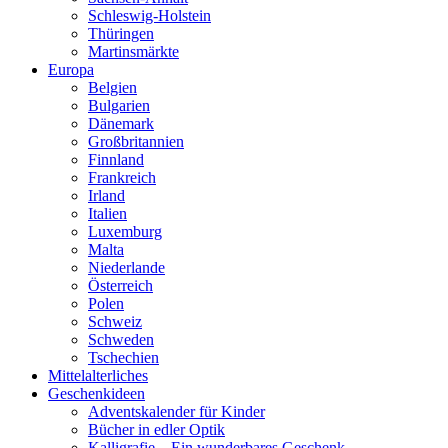
Schleswig-Holstein
Thüringen
Martinsmärkte
Europa
Belgien
Bulgarien
Dänemark
Großbritannien
Finnland
Frankreich
Irland
Italien
Luxemburg
Malta
Niederlande
Österreich
Polen
Schweiz
Schweden
Tschechien
Mittelalterliches
Geschenkideen
Adventskalender für Kinder
Bücher in edler Optik
Kalligrafie – Ein wunderbares Geschenk