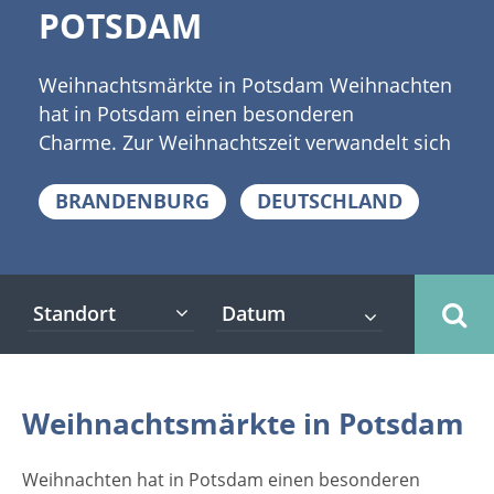
POTSDAM
Weihnachtsmärkte in Potsdam Weihnachten
hat in Potsdam einen besonderen
Charme. Zur Weihnachtszeit verwandelt sich
Potsdam in eine Stadt mit winterlichem
Adventszauber. Die Innenstadt duftet
BRANDENBURG
DEUTSCHLAND
wunderbar nach Zimt und Orangen, nach
Glühwein, gebrannten Mandeln, Lebkuchen
und anderen Köstlichkeiten. [caption
Standort
id="attachment_3637" align="alignleft"
width="300"] (c) Maksim Pasko -
Fotolia[/caption] Historisch, romantisch und
international präsentieren sich hier im
Weihnachtsmärkte in Potsdam
Herzen von Brandenburg die
Weihnachtsmärkte. Erleben sie selbst die
Weihnachten hat in Potsdam einen besonderen
Romantik der Vorweihnachtszeit auf den