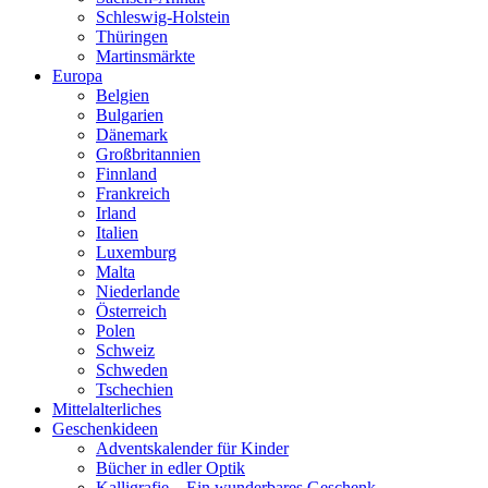
Schleswig-Holstein
Thüringen
Martinsmärkte
Europa
Belgien
Bulgarien
Dänemark
Großbritannien
Finnland
Frankreich
Irland
Italien
Luxemburg
Malta
Niederlande
Österreich
Polen
Schweiz
Schweden
Tschechien
Mittelalterliches
Geschenkideen
Adventskalender für Kinder
Bücher in edler Optik
Kalligrafie – Ein wunderbares Geschenk