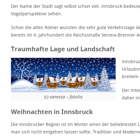
internationale Flughafen und die sehr gute
Der Name der Stadt sagt selbst schon viel. Innsbruck bedeut
Straßenanbindung erlauben eine sehr gute
Vogelperspektive sehen.
Erreichbarkeit aus allen Teile der Welt. Es ist
daher nicht verwunderlich, dass die
Schon die alten Römer wussten die sehr gute Verkehrslage 
Regionen um Innsbruck in der
bereits im 4. Jahrhundert die Reichsstraße Verona-Brenner-
Urlaubergunst ganz weit vorn stehen.
Weihnachten in Innsbruck Die Innsbrucker…
Traumhafte Lage und Landschaft
Innsbruc
Urlaubsr
breitem 
Der inte
(c) vanessa – fotolia
daher ni
Weihnachten in Innsbruck
Die Innsbrucker Region ist im Winter eines der beliebtesten 
man sich nicht entgehen lassen sollte. Tradition und Moderne