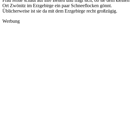
Frau Holle schaut auf ihre Betten und fragt sich, ob sie dem kleinen
Ort Zwönitz im Erzgebirge ein paar Schneeflocken gönnt.
Üblicherweise ist sie da mit dem Erzgebirge recht großzügig.
Werbung