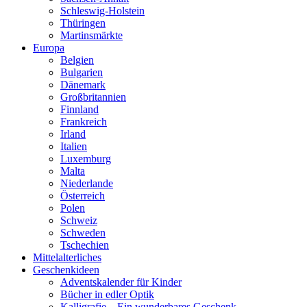
Schleswig-Holstein
Thüringen
Martinsmärkte
Europa
Belgien
Bulgarien
Dänemark
Großbritannien
Finnland
Frankreich
Irland
Italien
Luxemburg
Malta
Niederlande
Österreich
Polen
Schweiz
Schweden
Tschechien
Mittelalterliches
Geschenkideen
Adventskalender für Kinder
Bücher in edler Optik
Kalligrafie – Ein wunderbares Geschenk