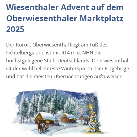
Wiesenthaler Advent auf dem
fast alles, was das Herz auf einem
Weihnachtsmarkt begehrt. Neben
Oberwiesenthaler Marktplatz
köstlichem Glühwein, weihnachtlichem
2025
Gebäck und deftiger Hausmannskost gibt es
Waren und Produkte aus der Region, die
Der Kurort Oberwiesenthal liegt am Fuß des
wunderbar als Weihnachtsgeschenke
Fichtelbergs und ist mit 914 m ü. NHN die
geeignet sind. Für die jüngeren Gäste unter
höchstgelegene Stadt Deutschlands. Oberwiesenthal
uns gibt es wieder ein abwechslungsreiches.
ist der wohl beliebteste Wintersportort im Erzgebirge
Auch die im Erzgebirge bekannten
und hat die meisten Übernachtungen aufzuweisen.
Fichtelchen und Freunde sind wieder…