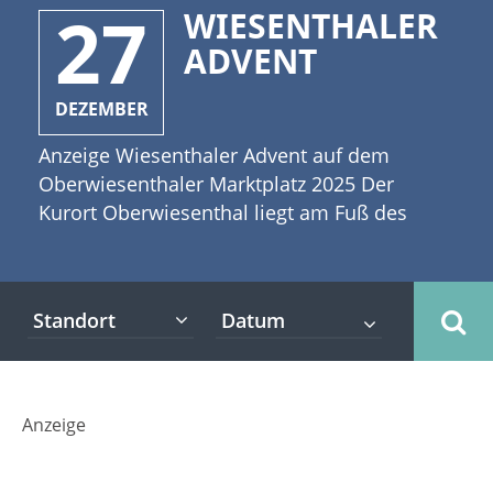
27
WIESENTHALER
ADVENT
DEZEMBER
Anzeige Wiesenthaler Advent auf dem
Oberwiesenthaler Marktplatz 2025 Der
Kurort Oberwiesenthal liegt am Fuß des
Fichtelbergs und ist mit 914 m ü. NHN die
höchstgelegene Stadt Deutschlands.
Oberwiesenthal ist der wohl beliebteste
Standort
Wintersportort im Erzgebirge und hat die
meisten Übernachtungen aufzuweisen.
[caption id="attachment_2934"
align="alignleft" width="335"] (c) agaes8080 -
Anzeige
Fotolia[/caption] Schneereiche Winter, sehr
gute Wintersportmöglichkeiten und nicht