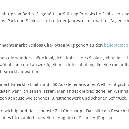
tenburg von Berlin. Es gehört zur Stiftung Preußische Schlösser u
ns. Park und Schloss sind zu jeder Jahreszeit ein wahrer Augensc
hnachtsmarkt Schloss Charlottenburg
gehört zu den
beliebtesten
chon die wunderschöne königliche Kulisse des Schlossgebäudes ist e
öhnlichen und ausgeklügelten Lichtinstallation, die eine romant
htsmarkt aufwarten.
nachtsmarkt ist mit rund 250 Aussteller aus aller Welt recht gro
keiten wahrlich sehen lassen. Man findet die traditionellen Weihn
zen genauso wie schönes Kunsthandwerk und schönen Schmuck.
rn wichtig und das schönste Ziel überhaupt. Da sollte ein Besuch 
ibt es hier zahlreiche weitere Angebote für unser Jüngsten.