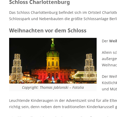
Schloss Charlottenburg
aus aller Welt recht groß und dadurch kann
sich das breite Angebot an Waren und
Das Schloss Charlottenburg befindet sich im Ortsteil Charlot
Köstlichkeiten wahrlich sehen lassen. Man
Schlosspark und Nebenbauten die größte Schlossanlage Berli
findet die traditionellen Weihnachtsmarkt-
Klassiker, wie Krippefiguren, Baumschmuck,
Weihnachten vor dem Schloss
Schals und Mützen genauso wie schönes
Der
Wei
Kunsthandwerk und schönen Schmuck.
Leuchtende Kinderaugen in der Adventszeit
Allein s
sind für alle Eltern wichtig und das schönste
außergew
Ziel überhaupt. Da sollte ein Besuch des
Weihnac
Weihnachtsmarktes Schloss Charlottenburg
absolut richtig sein, denn neben dem
Der Weih
traditionellen Kinderkarussell gibt es hier
Köstlich
zahlreiche weitere Angebote für unser
Copyright: Thomas Jablonski – Fotolia
und Müt
Jüngsten. Dies klingt alles nicht so, als ob
Langeweile aufkommen…
Leuchtende Kinderaugen in der Adventszeit sind für alle Elte
richtig sein, denn neben dem traditionellen Kinderkarussell g