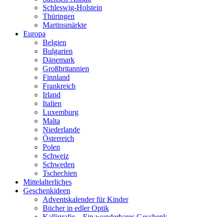
Schleswig-Holstein
Thüringen
Martinsmärkte
Europa
Belgien
Bulgarien
Dänemark
Großbritannien
Finnland
Frankreich
Irland
Italien
Luxemburg
Malta
Niederlande
Österreich
Polen
Schweiz
Schweden
Tschechien
Mittelalterliches
Geschenkideen
Adventskalender für Kinder
Bücher in edler Optik
Kalligrafie – Ein wunderbares Geschenk