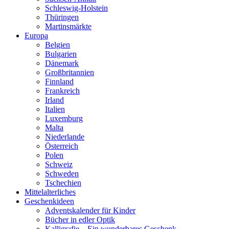
Schleswig-Holstein
Thüringen
Martinsmärkte
Europa
Belgien
Bulgarien
Dänemark
Großbritannien
Finnland
Frankreich
Irland
Italien
Luxemburg
Malta
Niederlande
Österreich
Polen
Schweiz
Schweden
Tschechien
Mittelalterliches
Geschenkideen
Adventskalender für Kinder
Bücher in edler Optik
Kalligrafie – Ein wunderbares Geschenk