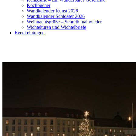
Kochbücher
Wandkalender Kunst 2026
Wandkalender Schlösser 2026
Weihnachtsgrüße – Schreib mal wieder
Wichteltüren und Wichtelbriefe
Event eintragen