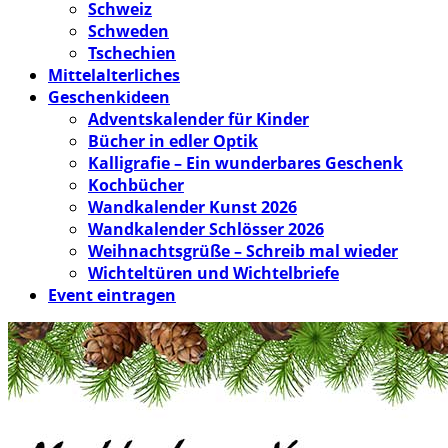
Schweiz
Schweden
Tschechien
Mittelalterliches
Geschenkideen
Adventskalender für Kinder
Bücher in edler Optik
Kalligrafie – Ein wunderbares Geschenk
Kochbücher
Wandkalender Kunst 2026
Wandkalender Schlösser 2026
Weihnachtsgrüße – Schreib mal wieder
Wichteltüren und Wichtelbriefe
Event eintragen