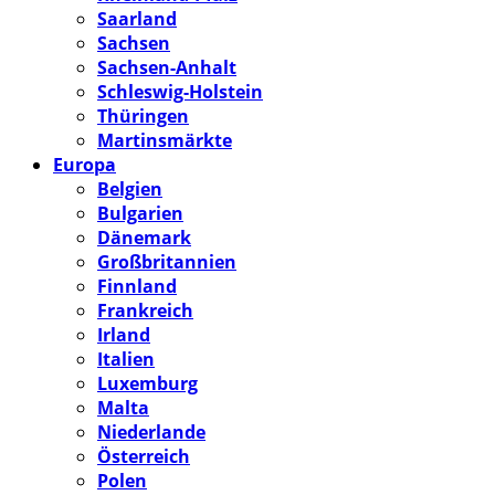
Saarland
Sachsen
Sachsen-Anhalt
Schleswig-Holstein
Thüringen
Martinsmärkte
Europa
Belgien
Bulgarien
Dänemark
Großbritannien
Finnland
Frankreich
Irland
Italien
Luxemburg
Malta
Niederlande
Österreich
Polen