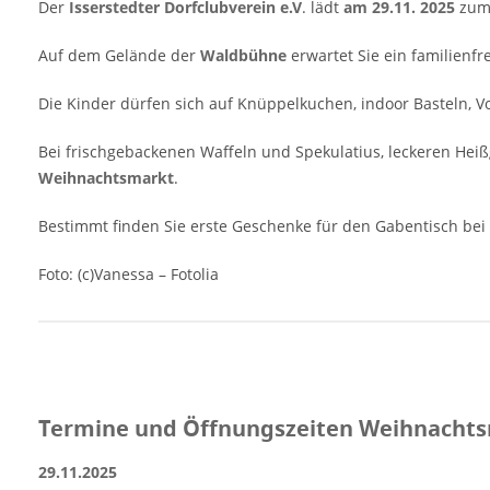
Der
Isserstedter Dorfclubverein e.V
. lädt
am 29.11. 2025
zum 
Burggartenweg 3 Thüringen Deutschland
Veranstalter / Kontakt Isserstedter
Auf dem Gelände der
Waldbühne
erwartet Sie ein familienf
Dorfclubverein e.V. Gartenweg 2 07751 Jena
Email: info@isserstedt-dorfclub.de Weitere
Die Kinder dürfen sich auf Knüppelkuchen, indoor Basteln, 
Informationen auf der Website des
Veranstalters [rule type="basic"] Anzeige
Bei frischgebackenen Waffeln und Spekulatius, leckeren Heiß
[rule type="basic"]
Weihnachtsmarkt
.
Bestimmt finden Sie erste Geschenke für den Gabentisch bei
Foto: (c)Vanessa – Fotolia
Termine und Öffnungszeiten Weihnachtsm
29.11.2025