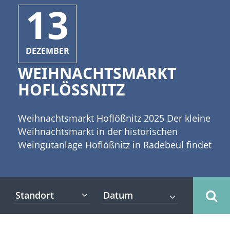
13
DEZEMBER
WEIHNACHTSMARKT
HOFLÖSSNITZ
Weihnachtsmarkt Hoflößnitz 2025 Der kleine
Weihnachtsmarkt in der historischen
Weingutanlage Hoflößnitz in Radebeul findet
am dritten Adventswochenende vom
13.12.-14.12.2025 im tollen Ambiente der
hoffentlich schneebedeckten Rebhänge
Standort
statt. Werbung Wir hoffen alle, dass Frau
Holle und das Engelchen ihre Betten
schütteln und dem Weihnachtsmarkt der