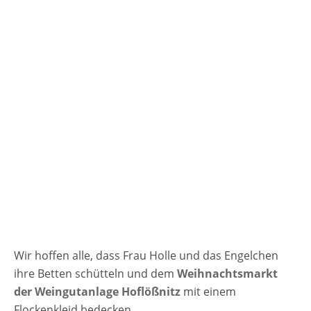
Weihnachtsmarkt Hoflößnitz 2025
13.12.-14.12.2025 Samstag von 11 bis 21 Uhr
Sonntag von 11 bis 19 Uhr Eintrittspreise
Weihnachtsmarkt Hoflößnitz 2025 Der
Eintritt ist frei Veranstaltungsort
Weihnachtsmarkt Hoflößnitz 2025 Weingut
Hoflössnitz Knohllweg 37 01445 Radebeul
Sachsen Deutschland Telefon: 0351 / 8 39 83
33 Email: info@hofloessnitz.de Weitere
Informationen zum Weihnachtsmarkt
Anzeige
Wir hoffen alle, dass Frau Holle und das Engelchen
ihre Betten schütteln und dem
Weihnachtsmarkt
der Weingutanlage Hoflößnitz
mit einem
Flockenkleid bedecken.