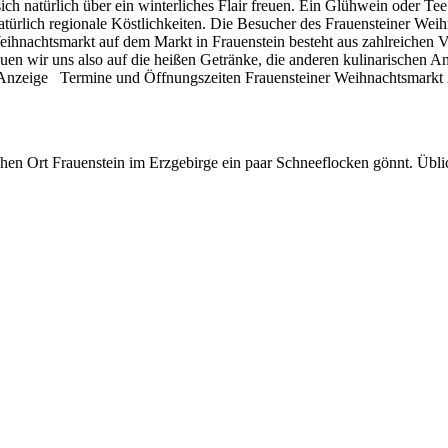
h natürlich über ein winterliches Flair freuen. Ein Glühwein oder Te
atürlich regionale Köstlichkeiten. Die Besucher des Frauensteiner We
r Weihnachtsmarkt auf dem Markt in Frauenstein besteht aus zahlreiche
n wir uns also auf die heißen Getränke, die anderen kulinarischen A
] Anzeige Termine und Öffnungszeiten Frauensteiner Weihnachtsmarkt 
schen Ort Frauenstein im Erzgebirge ein paar Schneeflocken gönnt. Übli