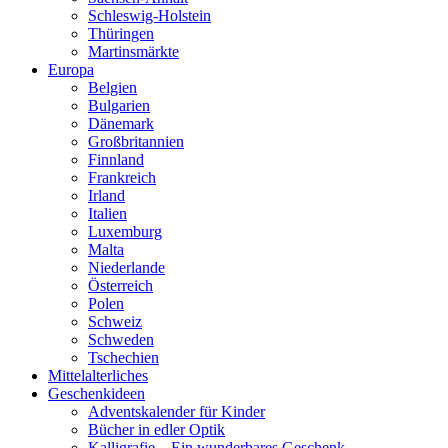
Schleswig-Holstein
Thüringen
Martinsmärkte
Europa
Belgien
Bulgarien
Dänemark
Großbritannien
Finnland
Frankreich
Irland
Italien
Luxemburg
Malta
Niederlande
Österreich
Polen
Schweiz
Schweden
Tschechien
Mittelalterliches
Geschenkideen
Adventskalender für Kinder
Bücher in edler Optik
Kalligrafie – Ein wunderbares Geschenk