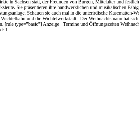
kte in Sachsen statt, der Freunden von Burgen, Mittelalter und festlic
ksleute. Sie präsentieren ihre handwerklichen und musikalischen Fähi
estungsanlage. Schauen sie auch mal in die unterirdische Kasematten-W
ie Wichtelbahn und die Wichtelwerkstadt. Der Weihnachtsmann hat sich
n. [rule type="basic"] Anzeige Termine und Öffnungszeiten Weihnacht
kt: 1.…