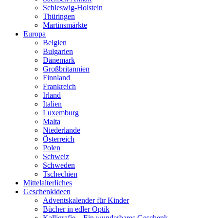
Schleswig-Holstein
Thüringen
Martinsmärkte
Europa
Belgien
Bulgarien
Dänemark
Großbritannien
Finnland
Frankreich
Irland
Italien
Luxemburg
Malta
Niederlande
Österreich
Polen
Schweiz
Schweden
Tschechien
Mittelalterliches
Geschenkideen
Adventskalender für Kinder
Bücher in edler Optik
Kalligrafie – Ein wunderbares Geschenk