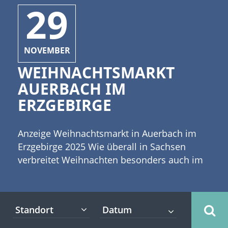
29
NOVEMBER
WEIHNACHTSMARKT
AUERBACH IM
ERZGEBIRGE
Anzeige Weihnachtsmarkt in Auerbach im
Erzgebirge 2025 Wie überall in Sachsen
verbreitet Weihnachten besonders auch im
Erzgebirge ein ganz besonderes Flair.
Unzählige Bräuche und Traditionen
verbinden sich mit dem Weihnachtsfest in
Standort
dieser Region. Natürlich richtet auch
Auerbach im Erzgebirge einen