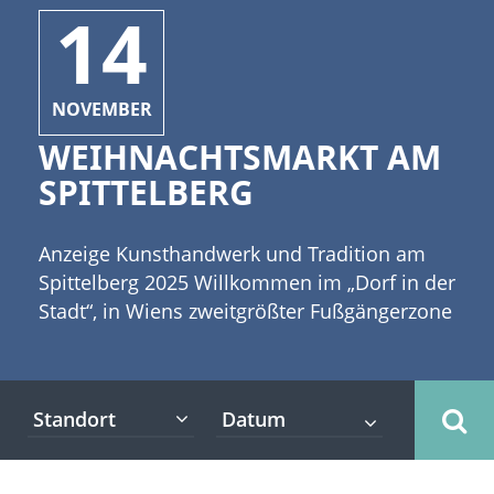
14
NOVEMBER
WEIHNACHTSMARKT AM
SPITTELBERG
Anzeige Kunsthandwerk und Tradition am
Spittelberg 2025 Willkommen im „Dorf in der
Stadt“, in Wiens zweitgrößter Fußgängerzone
mit gut erhaltener historischer Bausubstanz
und idyllischen Plätzen. Jahrhunderte lang
war der Spittelberg ein aufgewecktes
Standort
Vorstadtviertel. Im Winter kann man hier
einen der berühmtesten Weihnachtsmärkte
Wiens besuchen: den „Weihnachtsmarkt am