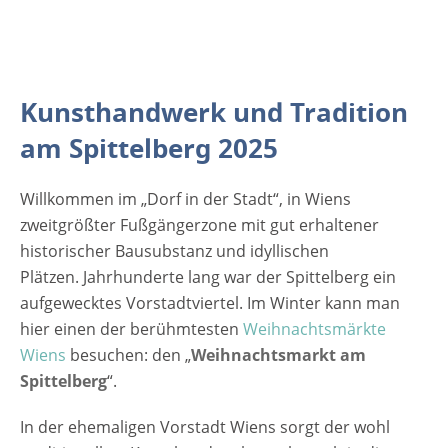
Durchgänge und Hinterhöfe. Man entdeckt
selbst bei täglichem Besuch immer wieder
eine neue versteckte Ecke. Es ist wie eine
Wanderung durch ein winterliches Dorf, und
Kunsthandwerk und Tradition
dies, obwohl man nur zehn Gehminuten
vom historischen Zentrum Wiens entfernt
am Spittelberg 2025
ist. Suchen sie ein Geschenk für Freunde
oder Ihre Familie? Oder möchten sie nur
Willkommen im „Dorf in der Stadt“, in Wiens
ganz entspannt durch die Gassen bummeln?
zweitgrößter Fußgängerzone mit gut erhaltener
Sie sind hier auf jeden Fall richtig. Machen
historischer Bausubstanz und idyllischen
sie in der Adventszeit auf jeden Fall einen
Plätzen. Jahrhunderte lang war der Spittelberg ein
Abstecher zum Weihnachtsmarkt…
aufgewecktes Vorstadtviertel. Im Winter kann man
hier einen der berühmtesten
Weihnachtsmärkte
Wiens
besuchen: den „
Weihnachtsmarkt am
Spittelberg
“.
In der ehemaligen Vorstadt Wiens sorgt der wohl