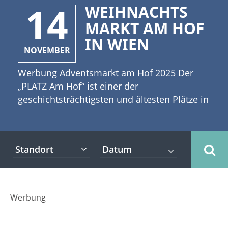
14
WEIHNACHTS
MARKT AM HOF
IN WIEN
NOVEMBER
Werbung Adventsmarkt am Hof 2025 Der
„PLATZ Am Hof“ ist einer der
geschichtsträchtigsten und ältesten Plätze in
Wien. In dieser historischen Kulisse findet
alljährlich ein wunderbarer
Weihnachtsmarkt statt, der zahlreiche
Standort
Besucher anlockt. [caption
id="attachment_3954" align="alignleft"
width="335"] ©lblinova -
stock.adobe.com[/caption] Tradition und
Werbung
Handwerk Pur. Das ist seit Jahren das Motto
vom Weihnachtsmarkt am Hof. Er hat im