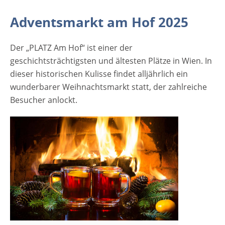
regionalen und internationalen Produkten
an. Dies reicht von edlem Schmuck bis zum
Adventsmarkt am Hof 2025
Kunsthandwerk aus allen Regionen
Österreichs. Hungrig oder durstig soll auch
Der „PLATZ Am Hof“ ist einer der
niemand bleiben. Eine kleine Auswahl an
geschichtsträchtigsten und ältesten Plätze in Wien. In
bodenständiger Kulinarik mit Kiachal,
dieser historischen Kulisse findet alljährlich ein
Speckjause und dem besten Glühwein…
wunderbarer Weihnachtsmarkt statt, der zahlreiche
Besucher anlockt.