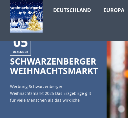
DEUTSCHLAND
EUROPA
05
DEZEMBER
SCHWARZENBERGER
WEIHNACHTSMARKT
Werbung Schwarzenberger
Weihnachtsmarkt 2025 Das Erzgebirge gilt
für viele Menschen als das wirkliche
Weihnachtsland. Traditionen und
Handwerkskunst lassen diese Region zum
Inbegriff von Weihnachten im Erzgebirge
werden. Die Weihnachtszeit im Erzgebirge