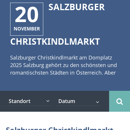
20
SALZBURGER
NOVEMBER
CHRISTKINDLMARKT
Salzburger Christkindlmarkt am Domplatz
2025 Salzburg gehört zu den schönsten und
romantischsten Städten in Österreich. Aber
nicht nur die Festspiele und der Name des
großen Musikers Mozart sind Basis für
weltberühmte Events. Auch im Winter hat
Standort
die Stadt etwas zu bieten. Dazu gehören die
zahlreichen Salzburger Weihnachtsmärkte.
[caption id="attachment_1642"
align="alignleft" width="335"] „Foto: