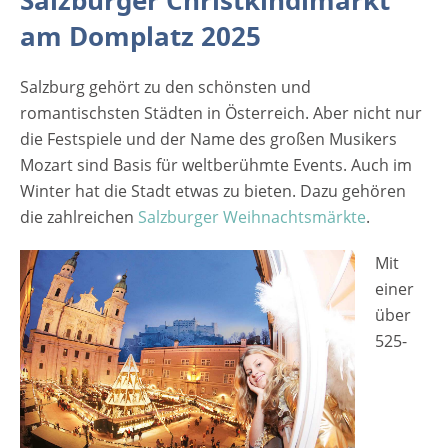
Salzburger Christkindlmarkt
www.christkindlmarkt.co.at,
am Domplatz 2025
Salzburg“[/caption] Mit einer über 525-
jährigen Geschichte gehört der Salzburger
Salzburg gehört zu den schönsten und
Christkindlmarkt am Dom- und
romantischsten Städten in Österreich. Aber nicht nur
Residenzplatz zu einem der ältesten und
die Festspiele und der Name des großen Musikers
traditionsreichsten Adventmärkte der Welt.
Mozart sind Basis für weltberühmte Events. Auch im
Dieser Weihnachtsmarkt lockt alljährlich
Winter hat die Stadt etwas zu bieten. Dazu gehören
Besucher aus allen Teilen der Welt nach
die zahlreichen
Salzburg. Auch 2024 wird dies wieder eine
Salzburger Weihnachtsmärkte
.
der Hauptattraktionen der Adventszeit
Mit
werden und mit seinem berühmten
einer
Ambiente bietet er den idealen Rahmen für
über
die Einstimmung aufs kommende
525-
Weihnachtsfest. Hoffentlich lässt Frau Holle
viele Flocken aus ihren Betten auf die Stadt
fallen und bringt damit noch mehr festliche
Stimmung in die Mozartstadt. [rule