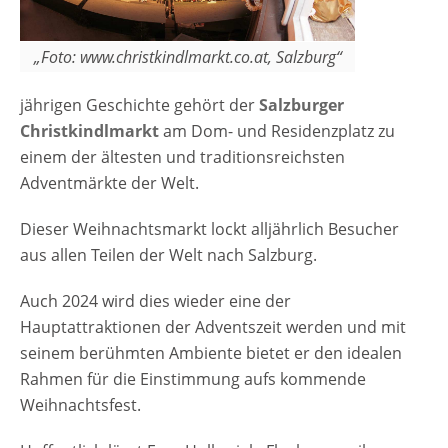
type="basic"] Anzeige Termine und
Öffnungszeiten Salzburger Christkindlmarkt
am Domplatz 2025 20.11.2025 – 01.01.2026
„Foto: www.christkindlmarkt.co.at, Salzburg“
Montag – Donnerstag 10:00 – 20:30 Uhr
jährigen Geschichte gehört der
Salzburger
Freitag 10:00 – 21:00 Uhr Samstag 09:00 –
Christkindlmarkt
am Dom- und Residenzplatz zu
21:00 Uhr Sonntag, Feiertag 09:00 – 20:30
einem der ältesten und traditionsreichsten
Uhr 07. Dezember 09.00 (wenn am
Adventmärkte der Welt.
Wochenende) bzw. 10.00 Uhr (unter der
Woche) – 21.00 Uhr 08. Dezember 09.00 –
Dieser Weihnachtsmarkt lockt alljährlich Besucher
20.30 Uhr bzw. 21.00 Uhr,…
aus allen Teilen der Welt nach Salzburg.
Auch 2024 wird dies wieder eine der
Hauptattraktionen der Adventszeit werden und mit
seinem berühmten Ambiente bietet er den idealen
Rahmen für die Einstimmung aufs kommende
Weihnachtsfest.