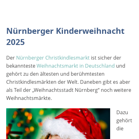
Sonntag: 10:00 Uhr - 21:00 Uhr Heilig Abend
24.12.2025: 10:00 Uhr - 14:00 Uhr
25.12.2025: Ruhetag Eintrittspreise
Nürnberger Kinderweihnacht 2025 Der
Nürnberger Kinderweihnacht
Eintritt ist frei Veranstaltungsort Nürnberger
2025
Kinderweihnacht 2025 Hans-Sachs-Platz
90403 Nürnberg Bayern Deutschland
Weitere Informationen zur Nürnberger
Der
Nürnberger Christkindlesmarkt
ist sicher der
Kinderweihnacht.
bekannteste
Weihnachtsmarkt in Deutschland
und
gehört zu den ältesten und berühmtesten
Christkindlesmärkten der Welt. Daneben gibt es aber
als Teil der „Weihnachtsstadt Nürnberg“ noch weitere
Weihnachtsmärkte.
Dazu
gehört
die