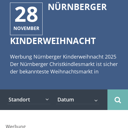
28
NÜRNBERGER
NOVEMBER
KINDERWEIHNACHT
Werbung Nürnberger Kinderweihnacht 2025
Der Nürnberger Christkindlesmarkt ist sicher
der bekannteste Weihnachtsmarkt in
Deutschland und gehört zu den ältesten und
berühmtesten Christkindlesmärkten der
Welt. Daneben gibt es aber als Teil der
Standort
"Weihnachtsstadt Nürnberg" noch weitere
Weihnachtsmärkte. [caption
id="attachment_3789" align="alignleft"
width="335"] © fotoskaz - Fotolia[/caption]
Werbung