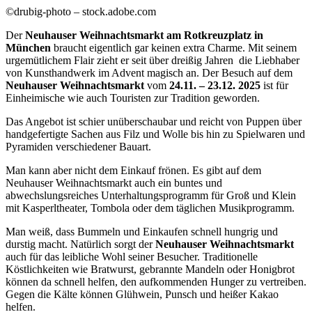
©drubig-photo – stock.adobe.com
Der
Neuhauser Weihnachtsmarkt am Rotkreuzplatz in
München
braucht eigentlich gar keinen extra Charme. Mit seinem
urgemütlichem Flair zieht er seit über dreißig Jahren die Liebhaber
von Kunsthandwerk im Advent magisch an. Der Besuch auf dem
Neuhauser Weihnachtsmarkt
vom
24.11. – 23.12. 2025
ist für
Einheimische wie auch Touristen zur Tradition geworden.
Das Angebot ist schier unüberschaubar und reicht von Puppen über
handgefertigte Sachen aus Filz und Wolle bis hin zu Spielwaren und
Pyramiden verschiedener Bauart.
Man kann aber nicht dem Einkauf frönen. Es gibt auf dem
Neuhauser Weihnachtsmarkt auch ein buntes und
abwechslungsreiches Unterhaltungsprogramm für Groß und Klein
mit Kasperltheater, Tombola oder dem täglichen Musikprogramm.
Man weiß, dass Bummeln und Einkaufen schnell hungrig und
durstig macht. Natürlich sorgt der
Neuhauser Weihnachtsmarkt
auch für das leibliche Wohl seiner Besucher. Traditionelle
Köstlichkeiten wie Bratwurst, gebrannte Mandeln oder Honigbrot
können da schnell helfen, den aufkommenden Hunger zu vertreiben.
Gegen die Kälte können Glühwein, Punsch und heißer Kakao
helfen.