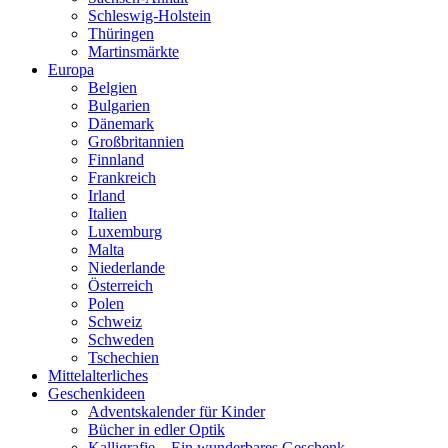
Schleswig-Holstein
Thüringen
Martinsmärkte
Europa
Belgien
Bulgarien
Dänemark
Großbritannien
Finnland
Frankreich
Irland
Italien
Luxemburg
Malta
Niederlande
Österreich
Polen
Schweiz
Schweden
Tschechien
Mittelalterliches
Geschenkideen
Adventskalender für Kinder
Bücher in edler Optik
Kalligrafie – Ein wunderbares Geschenk