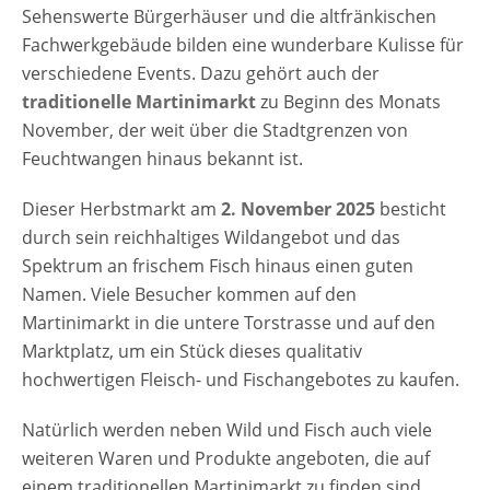
Gemüse auch Bekleidung, Haushaltwaren
Sehenswerte Bürgerhäuser und die altfränkischen
und Kunsthandwerk. Der Martinimarkt in
Fachwerkgebäude bilden eine wunderbare Kulisse für
Feuchtwangen präsentiert neben all den
verschiedene Events. Dazu gehört auch der
Angeboten an Waren auch ein
traditionelle Martinimarkt
zu Beginn des Monats
Rahmenprogramm unter dem Motto
November, der weit über die Stadtgrenzen von
"Romantik um Martini". Der verkaufsoffene
Feuchtwangen hinaus bekannt ist.
Sonntag der örtlichen Einzelhändler, ein
romantisches Karussell und das Märchenzelt
Dieser Herbstmarkt am
2. November 2025
besticht
für die Kinder gehören zu diesem
durch sein reichhaltiges Wildangebot und das
begleitenden Programm. Der Martinimarkt
Spektrum an frischem Fisch hinaus einen guten
bringt schon einen Vorgeschmack auf den
Namen. Viele Besucher kommen auf den
Weihnachtsmarkt in Feuchtwangen, der
Martinimarkt in die untere Torstrasse und auf den
Ende November seine…
Marktplatz, um ein Stück dieses qualitativ
hochwertigen Fleisch- und Fischangebotes zu kaufen.
Natürlich werden neben Wild und Fisch auch viele
weiteren Waren und Produkte angeboten, die auf
einem traditionellen Martinimarkt zu finden sind.