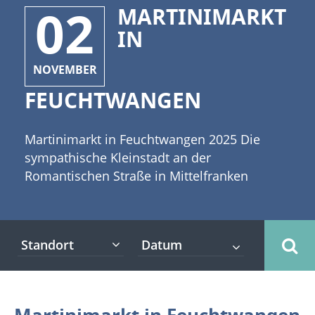
02
MARTINIMARKT
IN
NOVEMBER
FEUCHTWANGEN
Martinimarkt in Feuchtwangen 2025 Die
sympathische Kleinstadt an der
Romantischen Straße in Mittelfranken
präsentiert sich mit einem Marktplatz, der
auch gern als „Festsaal Frankens" bezeichnet
wird. [caption id="attachment_4809"
Standort
align="alignleft" width="335"] © jorisvo -
fotolia[/caption] Sehenswerte Bürgerhäuser
und die altfränkischen Fachwerkgebäude
bilden eine wunderbare Kulisse für