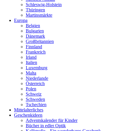
Schleswig-Holstein
Thüringen
Martinsmärkte
Europa
Belgien
Bulgarien
Dänemark
Großbritannien
Finnland
Frankreich
Irland
Italien
Luxemburg
Malta
Niederlande
Österreich
Polen
Schweiz
Schweden
Tschechien
Mittelalterliches
Geschenkideen
Adventskalender für Kinder
Bücher in edler Optik
Kalligrafie – Ein wunderbares Geschenk