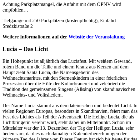
Achtung Parkplatzmangel, die Anfahrt mit dem ÖPNV wird
empfohlen…
Tiefgarage mit 250 Parkplätzen (kostenpflichtig), Einfahrt
Sredzkistraße 2
Weitere Informationen auf der
Website der Veranstaltung
Lucia – Das Licht
Ein Höhepunkt ist alljährlich das Luciafest. Mit weißem Gewand,
rotem Band um die Taille und einem Kranz aus Kerzen auf dem
Haupt zieht Santa Lucia, die Namensgeberin des
Weihnachtsmarktes, mit den Sternenkindern in einer feierlichen
Prozession über die Höfe der Kulturbrauerei und zelebriert die
Tradition des gemeinsamen Singens (Allsång) von skandinavischen
Weihnachts- und Volksliedern.
Der Name Lucia stammt aus dem lateinischen und bedeutet Licht. In
vielen Regionen Europas, besonders in Skandinavien, feiert man das
Fest des Lichtes als Teil der Adventszeit. Die Heilige Lucia, die als
Lichtbringerin verehrt wird, steht dabei im Mittelpunkt. Schon im
Mittelalter war der 13. Dezember, der Tag der Heiligen Luzia, sehr
bedeutsam, da dies nach damaligen Kalenderberechnungen der
kürzeste Tag des Jahres war. Dieses Datum hat sich bis heute für das