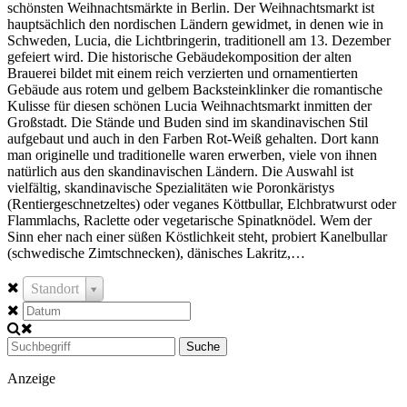
schönsten Weihnachtsmärkte in Berlin. Der Weihnachtsmarkt ist
hauptsächlich den nordischen Ländern gewidmet, in denen wie in
Schweden, Lucia, die Lichtbringerin, traditionell am 13. Dezember
gefeiert wird. Die historische Gebäudekomposition der alten
Brauerei bildet mit einem reich verzierten und ornamentierten
Gebäude aus rotem und gelbem Backsteinklinker die romantische
Kulisse für diesen schönen Lucia Weihnachtsmarkt inmitten der
Großstadt. Die Stände und Buden sind im skandinavischen Stil
aufgebaut und auch in den Farben Rot-Weiß gehalten. Dort kann
man originelle und traditionelle waren erwerben, viele von ihnen
natürlich aus den skandinavischen Ländern. Die Auswahl ist
vielfältig, skandinavische Spezialitäten wie Poronkäristys
(Rentiergeschnetzeltes) oder veganes Köttbullar, Elchbratwurst oder
Flammlachs, Raclette oder vegetarische Spinatknödel. Wem der
Sinn eher nach einer süßen Köstlichkeit steht, probiert Kanelbullar
(schwedische Zimtschnecken), dänisches Lakritz,…
Standort
Suche
Anzeige