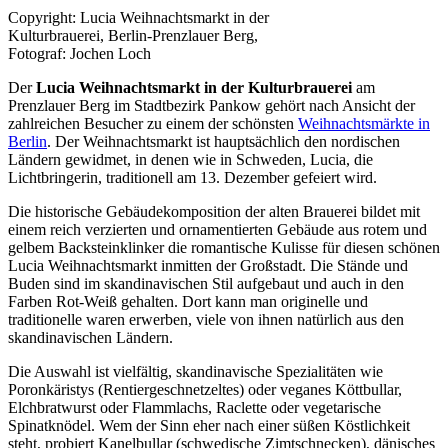
Copyright: Lucia Weihnachtsmarkt in der
Kulturbrauerei, Berlin-Prenzlauer Berg,
Fotograf: Jochen Loch
Der
Lucia Weihnachtsmarkt in der Kulturbrauerei
am
Prenzlauer Berg im Stadtbezirk Pankow gehört nach Ansicht der
zahlreichen Besucher zu einem der schönsten
Weihnachtsmärkte in
Berlin
. Der Weihnachtsmarkt ist hauptsächlich den nordischen
Ländern gewidmet, in denen wie in Schweden, Lucia, die
Lichtbringerin, traditionell am 13. Dezember gefeiert wird.
Die historische Gebäudekomposition der alten Brauerei bildet mit
einem reich verzierten und ornamentierten Gebäude aus rotem und
gelbem Backsteinklinker die romantische Kulisse für diesen schönen
Lucia Weihnachtsmarkt inmitten der Großstadt. Die Stände und
Buden sind im skandinavischen Stil aufgebaut und auch in den
Farben Rot-Weiß gehalten. Dort kann man originelle und
traditionelle waren erwerben, viele von ihnen natürlich aus den
skandinavischen Ländern.
Die Auswahl ist vielfältig, skandinavische Spezialitäten wie
Poronkäristys (Rentiergeschnetzeltes) oder veganes Köttbullar,
Elchbratwurst oder Flammlachs, Raclette oder vegetarische
Spinatknödel. Wem der Sinn eher nach einer süßen Köstlichkeit
steht, probiert Kanelbullar (schwedische Zimtschnecken), dänisches