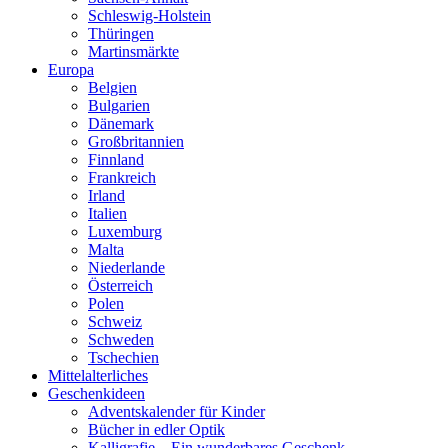
Schleswig-Holstein
Thüringen
Martinsmärkte
Europa
Belgien
Bulgarien
Dänemark
Großbritannien
Finnland
Frankreich
Irland
Italien
Luxemburg
Malta
Niederlande
Österreich
Polen
Schweiz
Schweden
Tschechien
Mittelalterliches
Geschenkideen
Adventskalender für Kinder
Bücher in edler Optik
Kalligrafie – Ein wunderbares Geschenk