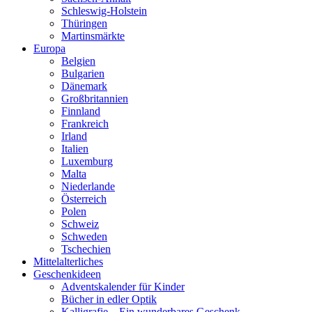
Schleswig-Holstein
Thüringen
Martinsmärkte
Europa
Belgien
Bulgarien
Dänemark
Großbritannien
Finnland
Frankreich
Irland
Italien
Luxemburg
Malta
Niederlande
Österreich
Polen
Schweiz
Schweden
Tschechien
Mittelalterliches
Geschenkideen
Adventskalender für Kinder
Bücher in edler Optik
Kalligrafie – Ein wunderbares Geschenk