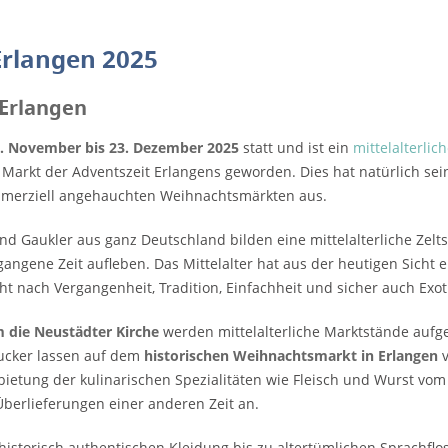
Erlangen 2025
 Erlangen
 November bis 23. Dezember 2025
statt und ist ein
mittelalterli
n Markt der Adventszeit Erlangens geworden. Dies hat natürlich se
mmerziell angehauchten Weihnachtsmärkten aus.
nd Gaukler aus ganz Deutschland bilden eine mittelalterliche Zeltst
gangene Zeit aufleben. Das Mittelalter hat aus der heutigen Sicht
t nach Vergangenheit, Tradition, Einfachheit und sicher auch Exoti
 die Neustädter Kirche
werden mittelalterliche Marktstände aufge
ucker lassen auf dem
historischen Weihnachtsmarkt in Erlangen
v
ietung der kulinarischen Spezialitäten wie Fleisch und Wurst vo
Überlieferungen einer anderen Zeit an.
historisch authentischen Kleidung bis zu altertümlichen Sprachflo