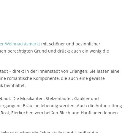
cher Weihnachtsmarkt
mit schöner und besinnlicher
inen berechtigten Grund und drückt auch ein wenig die
adt – direkt in der Innenstadt von Erlangen. Sie lassen eine
 eine romantische Komponente, die auch eine gewisse
k beinhaltet.
baut. Die Musikanten, Stelzenläufer, Gaukler und
ergangene Bräuche lebendig werden. Auch die Aufbereitung
m Rost, Eierkuchen vom heißen Blech und Hanffladen lehnen
skeln versuchen die Schausteller und Händler die