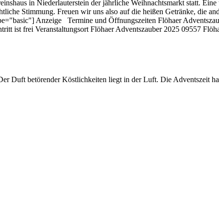
nshaus in Niederlauterstein der jährliche Weihnachtsmarkt statt. Ein
liche Stimmung. Freuen wir uns also auf die heißen Getränke, die an
type="basic"] Anzeige Termine und Öffnungszeiten Flöhaer Adventszaub
ntritt ist frei Veranstaltungsort Flöhaer Adventszauber 2025 09557 Fl
r Duft betörender Köstlichkeiten liegt in der Luft. Die Adventszeit h