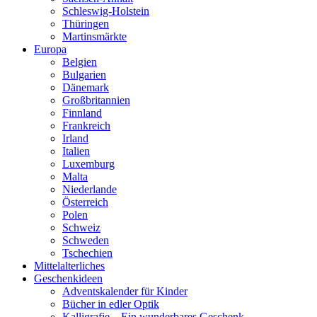
Schleswig-Holstein
Thüringen
Martinsmärkte
Europa
Belgien
Bulgarien
Dänemark
Großbritannien
Finnland
Frankreich
Irland
Italien
Luxemburg
Malta
Niederlande
Österreich
Polen
Schweiz
Schweden
Tschechien
Mittelalterliches
Geschenkideen
Adventskalender für Kinder
Bücher in edler Optik
Kalligrafie – Ein wunderbares Geschenk