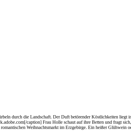
eln durch die Landschaft. Der Duft betörender Köstlichkeiten liegt i
.adobe.com[/caption] Frau Holle schaut auf ihre Betten und fragt sic
m romantischen Weihnachtsmarkt im Erzgebirge. Ein heißer Glühwein o