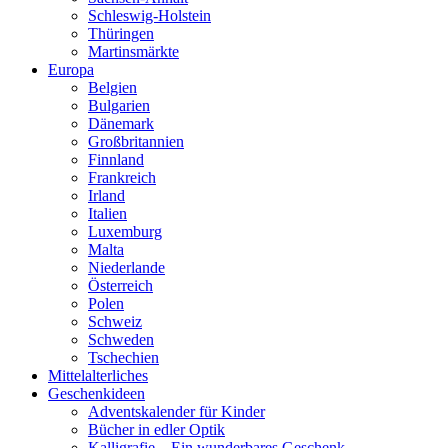
Schleswig-Holstein
Thüringen
Martinsmärkte
Europa
Belgien
Bulgarien
Dänemark
Großbritannien
Finnland
Frankreich
Irland
Italien
Luxemburg
Malta
Niederlande
Österreich
Polen
Schweiz
Schweden
Tschechien
Mittelalterliches
Geschenkideen
Adventskalender für Kinder
Bücher in edler Optik
Kalligrafie – Ein wunderbares Geschenk