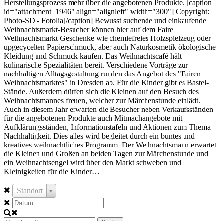
Herstellungsprozess mehr über die angebotenen Produkte. [caption
id="attachment_1946" align="alignleft" width="300"] Copyright:
Photo-SD - Fotolia[/caption] Bewusst suchende und einkaufende
Weihnachtsmarkt-Besucher können hier auf dem Faire
Weihnachtsmarkt Geschenke wie chemiefreies Holzspielzeug oder
upgecycelten Papierschmuck, aber auch Naturkosmetik ökologische
Kleidung und Schmuck kaufen. Das Weihnachtscafé hält
kulinarische Spezialitäten bereit. Verschiedene Vorträge zur
nachhaltigen Alltagsgestaltung runden das Angebot des "Fairen
Weihnachtsmarktes" in Dresden ab. Für die Kinder gibt es Bastel-
Stände. Außerdem dürfen sich die Kleinen auf den Besuch des
Weihnachtsmannes freuen, welcher zur Märchenstunde einlädt.
Auch in diesem Jahr erwarten die Besucher neben Verkaufsständen
für die angebotenen Produkte auch Mitmachangebote mit
Aufklärungsständen, Informationstafeln und Aktionen zum Thema
Nachhaltigkeit. Dies alles wird begleitet durch ein buntes und
kreatives weihnachtliches Programm. Der Weihnachtsmann erwartet
die Kleinen und Großen an beiden Tagen zur Märchenstunde und
ein Weihnachtsengel wird über den Markt schweben und
Kleinigkeiten für die Kinder…
Standort