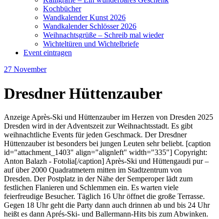
Kochbücher
Wandkalender Kunst 2026
Wandkalender Schlösser 2026
Weihnachtsgrüße – Schreib mal wieder
Wichteltüren und Wichtelbriefe
Event eintragen
27
November
Dresdner Hüttenzauber
Anzeige Après-Ski und Hüttenzauber im Herzen von Dresden 2025
Dresden wird in der Adventszeit zur Weihnachtsstadt. Es gibt
weihnachtliche Events für jeden Geschmack. Der Dresdner
Hüttenzauber ist besonders bei jungen Leuten sehr beliebt. [caption
id="attachment_1403" align="alignleft" width="335"] Copyright:
Anton Balazh - Fotolia[/caption] Après-Ski und Hüttengaudi pur –
auf über 2000 Quadratmetern mitten im Stadtzentrum von
Dresden. Der Postplatz in der Nähe der Semperoper lädt zum
festlichen Flanieren und Schlemmen ein. Es warten viele
feierfreudige Besucher. Täglich 16 Uhr öffnet die große Terrasse.
Gegen 18 Uhr geht die Party dann auch drinnen ab und bis 24 Uhr
heißt es dann Aprés-Ski- und Ballermann-Hits bis zum Abwinken.