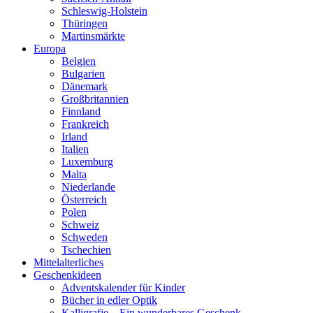
Schleswig-Holstein
Thüringen
Martinsmärkte
Europa
Belgien
Bulgarien
Dänemark
Großbritannien
Finnland
Frankreich
Irland
Italien
Luxemburg
Malta
Niederlande
Österreich
Polen
Schweiz
Schweden
Tschechien
Mittelalterliches
Geschenkideen
Adventskalender für Kinder
Bücher in edler Optik
Kalligrafie – Ein wunderbares Geschenk