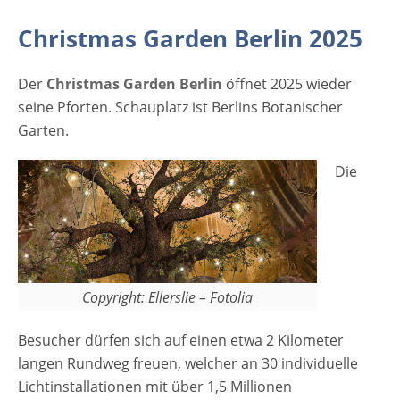
Januar 16:20 Uhr bis 22:00 Uhr Letzter
Einlass auf das Gelände: 20:20 Uhr. Letzter
Christmas Garden Berlin 2025
Start in den Rundweg: 20:45 Uhr An den
folgenden Tagen ist der Christmas Garden
Der
Christmas Garden Berlin
öffnet 2025 wieder
geschlossen: 24. November, 25. November,
seine Pforten. Schauplatz ist Berlins Botanischer
01. Dezember, 08. Dezember, 24. Dezember,
Garten.
31.…
Die
Copyright: Ellerslie – Fotolia
Besucher dürfen sich auf einen etwa 2 Kilometer
langen Rundweg freuen, welcher an 30 individuelle
Lichtinstallationen mit über 1,5 Millionen