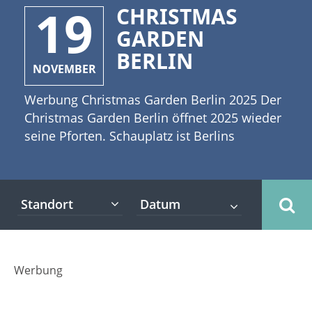
19
CHRISTMAS
GARDEN
BERLIN
NOVEMBER
Werbung Christmas Garden Berlin 2025 Der
Christmas Garden Berlin öffnet 2025 wieder
seine Pforten. Schauplatz ist Berlins
Botanischer Garten. [caption
id="attachment_3864" align="alignleft"
width="335"] Copyright: Ellerslie -
Standort
Fotolia[/caption] Die Besucher dürfen sich
auf einen etwa 2 Kilometer langen Rundweg
freuen, welcher an 30 individuelle
Lichtinstallationen mit über 1,5 Millionen
Werbung
Lichtpunkten vorbeiführt. Unterwegs sorgen
Stände mit kulinarischen Köstlichkeiten