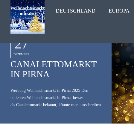
DEUTSCHLAND
EUROPA
27
DEZEMBER
CANALETTOMARKT
IN PIRNA
Werbung Weihnachtsmarkt in Pirna 2025 Den
beliebten Weihnachtsmarkt in Pirna, besser
als Canalettomarkt bekannt, könnte man umschreiben
mit: "Wenn sächsische Lebenslust auf barocke
Weihnacht trifft". [caption id="attachment_4547"
align="alignleft" width="335"] ©Maksim Pasko -
stock.adobe.com[/caption] Canalettomarkt – unter