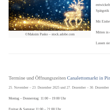
2025 Montag - Donnerstag: 11:00 - 19:00 Uhr
entwickel
Freitag & Samstag 11:00 - 21:00 Uhr Sonntag 11:00
Spätgotik 
- 20:00 Uhr Veranstaltungsort Canalettomarkt in
Pirna 2025 Am Markt 7 01796 Pirna Sachsen
Mit Einbr
Deutschland Veranstalter und Kontakt Kultur- und
Tourismusgesellschaft Pirna mbH -
Mitten in 
©Maksim Pasko – stock.adobe.com
Veranstaltungsbüro Am Markt 1/2 01796 Pirna Tel.:
+49 (0) 3501 556 454 E-Mail: kultur@pirna.de
Lassen si
Anreise und…
Termine und Öffnungszeiten
Canalettomarkt in Pi
25. November – 23. Dezember 2025 und 27. Dezember – 30. Dezember
Montag – Donnerstag: 11:00 – 19:00 Uhr
Freitag & Samstag 11:00 – 21:00 Uhr