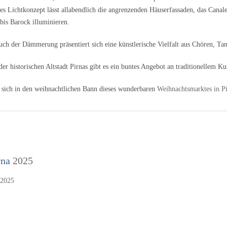
tes Lichtkonzept lässt allabendlich die angrenzenden Häuserfassaden, das Canal
bis Barock illuminieren.
uch der Dämmerung präsentiert sich eine künstlerische Vielfalt aus Chören, T
der historischen Altstadt Pirnas gibt es ein buntes Angebot an traditionellem 
e sich in den weihnachtlichen Bann dieses wunderbaren
Weihnachtsmarktes in P
rna
2025
 2025