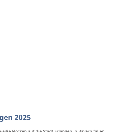
ngen 2025
h weiße Flocken auf die Stadt Erlangen in Bayern fallen.