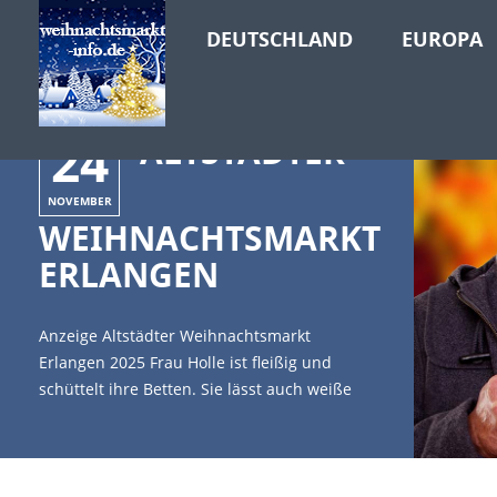
DEUTSCHLAND
EUROPA
24
ALTSTÄDTER
NOVEMBER
WEIHNACHTSMARKT
ERLANGEN
Anzeige Altstädter Weihnachtsmarkt
Erlangen 2025 Frau Holle ist fleißig und
schüttelt ihre Betten. Sie lässt auch weiße
Flocken auf die Stadt Erlangen in Bayern
fallen. [caption id="attachment_1048"
align="alignleft" width="335"] Copyright:
Fotowerk - Fotolia[/caption] Der Altstädter