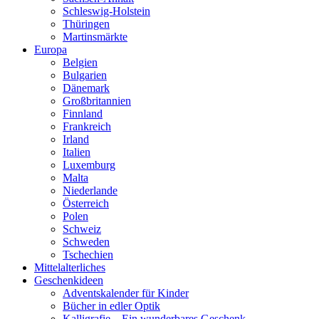
Schleswig-Holstein
Thüringen
Martinsmärkte
Europa
Belgien
Bulgarien
Dänemark
Großbritannien
Finnland
Frankreich
Irland
Italien
Luxemburg
Malta
Niederlande
Österreich
Polen
Schweiz
Schweden
Tschechien
Mittelalterliches
Geschenkideen
Adventskalender für Kinder
Bücher in edler Optik
Kalligrafie – Ein wunderbares Geschenk