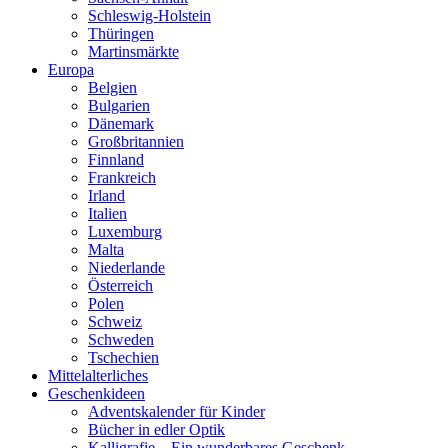
Schleswig-Holstein
Thüringen
Martinsmärkte
Europa
Belgien
Bulgarien
Dänemark
Großbritannien
Finnland
Frankreich
Irland
Italien
Luxemburg
Malta
Niederlande
Österreich
Polen
Schweiz
Schweden
Tschechien
Mittelalterliches
Geschenkideen
Adventskalender für Kinder
Bücher in edler Optik
Kalligrafie – Ein wunderbares Geschenk