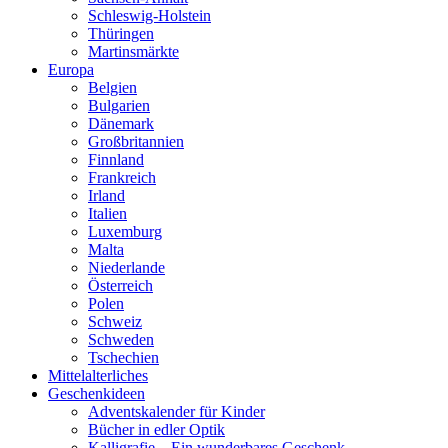
Schleswig-Holstein
Thüringen
Martinsmärkte
Europa
Belgien
Bulgarien
Dänemark
Großbritannien
Finnland
Frankreich
Irland
Italien
Luxemburg
Malta
Niederlande
Österreich
Polen
Schweiz
Schweden
Tschechien
Mittelalterliches
Geschenkideen
Adventskalender für Kinder
Bücher in edler Optik
Kalligrafie – Ein wunderbares Geschenk