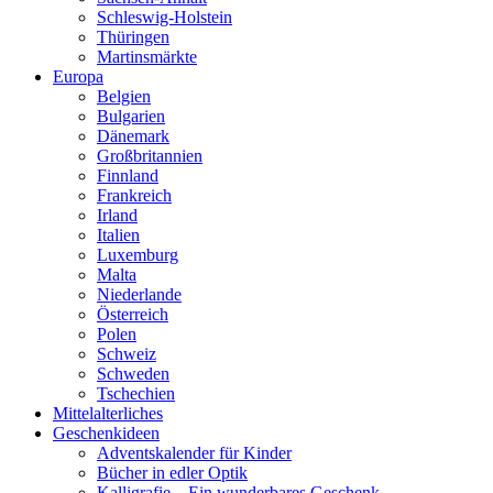
Schleswig-Holstein
Thüringen
Martinsmärkte
Europa
Belgien
Bulgarien
Dänemark
Großbritannien
Finnland
Frankreich
Irland
Italien
Luxemburg
Malta
Niederlande
Österreich
Polen
Schweiz
Schweden
Tschechien
Mittelalterliches
Geschenkideen
Adventskalender für Kinder
Bücher in edler Optik
Kalligrafie – Ein wunderbares Geschenk