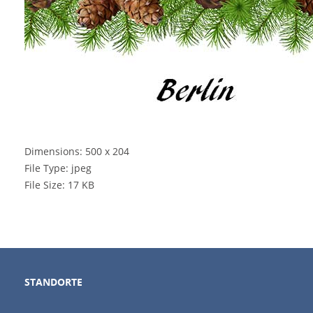
Dimensions:
500 x 204
File Type:
jpeg
File Size:
17 KB
STANDORTE