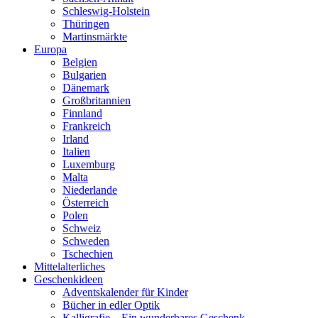
Schleswig-Holstein
Thüringen
Martinsmärkte
Europa
Belgien
Bulgarien
Dänemark
Großbritannien
Finnland
Frankreich
Irland
Italien
Luxemburg
Malta
Niederlande
Österreich
Polen
Schweiz
Schweden
Tschechien
Mittelalterliches
Geschenkideen
Adventskalender für Kinder
Bücher in edler Optik
Kalligrafie – Ein wunderbares Geschenk