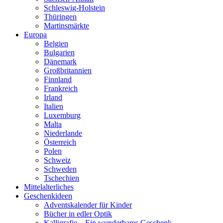
Schleswig-Holstein
Thüringen
Martinsmärkte
Europa
Belgien
Bulgarien
Dänemark
Großbritannien
Finnland
Frankreich
Irland
Italien
Luxemburg
Malta
Niederlande
Österreich
Polen
Schweiz
Schweden
Tschechien
Mittelalterliches
Geschenkideen
Adventskalender für Kinder
Bücher in edler Optik
Kalligrafie – Ein wunderbares Geschenk