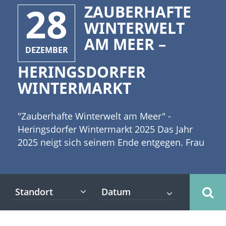
28
ZAUBERHAFTE
WINTERWELT
AM MEER –
DEZEMBER
HERINGSDORFER
WINTERMARKT
"Zauberhafte Winterwelt am Meer" -
Heringsdorfer Wintermarkt 2025 Das Jahr
2025 neigt sich seinem Ende entgegen. Frau
Holle macht noch einmal Überstunden und
legt hoffentlich ein feines weißes Kleid über
Heringsdorf an der Ostsee in Mecklenburg-
Standort
Vorpommern. In leuchtend winterlicher
Kulisse findet zwischen den Jahren die
„Zauberhafte Winterwelt“ neben der