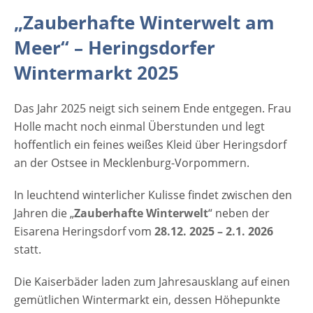
Eisarena Heringsdorf vom 28.12. 2025 – 2.1.
„Zauberhafte Winterwelt am
2026 statt. Die Kaiserbäder laden zum
Meer“ – Heringsdorfer
Jahresausklang auf einen gemütlichen
Wintermarkt ein, dessen Höhepunkte
Wintermarkt 2025
unumstritten die Feuerwerke am Abend
(Kinder- und Familienfeuerwerk;
Das Jahr 2025 neigt sich seinem Ende entgegen. Frau
Silvesterfeuerwerk) sind. Foto: ©francis
Holle macht noch einmal Überstunden und legt
bonami - stock.adobe.com [rule
hoffentlich ein feines weißes Kleid über Heringsdorf
type="basic"] Anzeige Termine und
an der Ostsee in Mecklenburg-Vorpommern.
Öffnungszeiten "Zauberhafte Winterwelt am
Meer" - Heringsdorfer Wintermarkt 2025
In leuchtend winterlicher Kulisse findet zwischen den
28.12. 2025 – 2.1. 2026 jeweils 11 - 19 Uhr
Jahren die „
Zauberhafte Winterwelt
“ neben der
Veranstaltungsort "Zauberhafte Winterwelt
Eisarena Heringsdorf vom
28.12. 2025 – 2.1. 2026
am Meer" - Heringsdorfer Wintermarkt 2025
statt.
Heringsdorfer Strandpromenade 17424
Die Kaiserbäder laden zum Jahresausklang auf einen
Heringsdorf Mecklenburg-Vorpommern,
gemütlichen Wintermarkt ein, dessen Höhepunkte
Deutschland Veranstalter / Kontakt