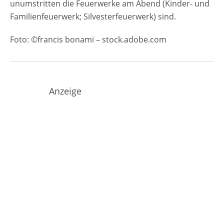
unumstritten die Feuerwerke am Abend (Kinder- und
Eigenbetrieb Kaiserbäder Insel Usedom
Familienfeuerwerk; Silvesterfeuerwerk) sind.
Waldstraße 1 17429 Bansin Telefon: 038378
244 44 E-Mail: info@kaiserbaeder-auf-
Foto: ©francis bonami – stock.adobe.com
usedom.de Anzeige
Anzeige