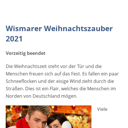
weihnachtlich eingerichteten
Verkaufsständen, einer Märchenwelt, dem
Kinderpolarexpress und der
Weihnachtsmannbühne. [rule type="basic"]
Wismarer Weihnachtszauber
Anzeige Termine und Öffnungszeiten
2021
Wismarer Weihnachtszauber 2021 Vorzeitig
beendet 26. November 2021 - 6. Januar 2022
täglich ab 12 Uhr Veranstaltungsort
Vorzeitig beendet
Wismarer Weihnachtszauber 2021 Markt-
Die Weihnachtszeit steht vor der Tür und die
und Eventhalle Wismar Stockholmer Strasse
Menschen freuen sich auf das Fest. Es fallen ein paar
1-4 23966 Wismar Mecklenburg-
Schneeflocken und der eisige Wind zieht durch die
Vorpommern Deutschland Weitere
Straßen. Dies ist ein Flair, welches die Menschen im
Informationen zum Wismarer
Norden von Deutschland mögen.
Weihnachtszauber Anzeige
Viele