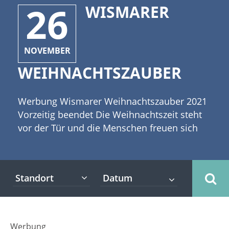
26
WISMARER
NOVEMBER
WEIHNACHTSZAUBER
Werbung Wismarer Weihnachtszauber 2021
Vorzeitig beendet Die Weihnachtszeit steht
vor der Tür und die Menschen freuen sich
auf das Fest. Es fallen ein paar
Schneeflocken und der eisige Wind zieht
durch die Straßen. Dies ist ein Flair, welches
Standort
die Menschen im Norden von Deutschland
mögen. [caption id="attachment_7894"
align="alignleft" width="300"] ©drubig-photo
- stock.adobe.com[/caption] Viele
Werbung