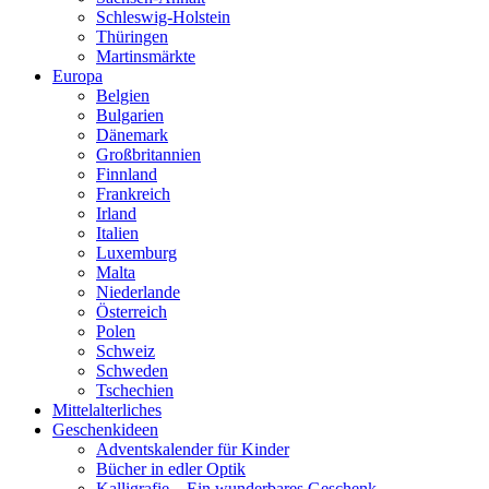
Schleswig-Holstein
Thüringen
Martinsmärkte
Europa
Belgien
Bulgarien
Dänemark
Großbritannien
Finnland
Frankreich
Irland
Italien
Luxemburg
Malta
Niederlande
Österreich
Polen
Schweiz
Schweden
Tschechien
Mittelalterliches
Geschenkideen
Adventskalender für Kinder
Bücher in edler Optik
Kalligrafie – Ein wunderbares Geschenk