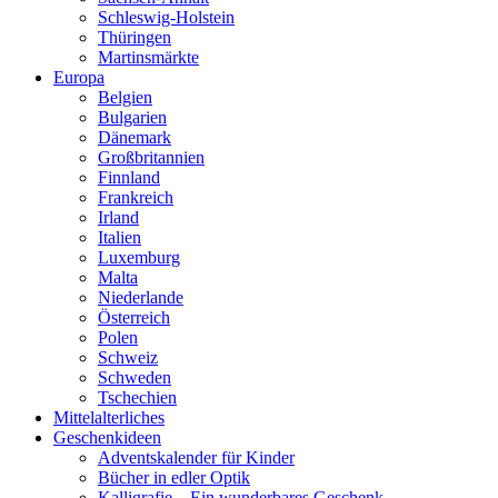
Schleswig-Holstein
Thüringen
Martinsmärkte
Europa
Belgien
Bulgarien
Dänemark
Großbritannien
Finnland
Frankreich
Irland
Italien
Luxemburg
Malta
Niederlande
Österreich
Polen
Schweiz
Schweden
Tschechien
Mittelalterliches
Geschenkideen
Adventskalender für Kinder
Bücher in edler Optik
Kalligrafie – Ein wunderbares Geschenk