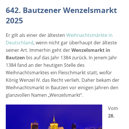
"Wenzelsmarkt". [caption
642. Bautzener Wenzelsmarkt
id="attachment_2577" align="alignleft"
width="335"] Copyright: LianeM -
2025
Fotolia[/caption] Vom 28. November bis 22.
Dezember 2025 wird der 642. Bautzener
Er gilt als einer der ältesten
Weihnachtsmärkte in
Wenzelsmarkt, umrahmt von der
Deutschland
, wenn nicht gar überhaupt der älteste
romantischen Bautzener Altstadtkulisse, mit
seiner Art. Immerhin geht der
Wenzelsmarkt in
umfangreichem Kulturprogramm wieder
Bautzen
bis auf das Jahr 1384 zurück. In jenem Jahr
Gäste aus nah und fern nach Bautzen
1384 fand an der heutigen Stelle des
locken. Der Markt hat sich im Laufe der
Weihnachtsmarktes ein Fleischmarkt statt, wofür
Jahrhunderte zum klassischen
König Wenzel IV. das Recht verlieh. Daher bekam der
Weihnachtsmarkt im heutigen Sinne
Weihnachtsmarkt in Bautzen vor einigen Jahren den
entwickelte. Heute werden hier zur
glanzvollen Namen „Wenzelsmarkt“.
Adventszeit nicht mehr hauptsächlich
Fleischwaren sondern ein Teil der etwa 120
Vom
Händler bieten süße Leckereien wie
28.
Maronen und gebrannte Mandeln an.
Natürlich fehlt im Angebot auch nicht der