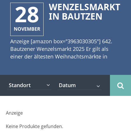
28
WENZELSMARKT
IN BAUTZEN
NOVEMBER
Anzeige [amazon box="3963030305"] 642.
Bautzener Wenzelsmarkt 2025 Er gilt als
einer der ältesten Weihnachtsmärkte in
Deutschland, wenn nicht gar überhaupt der
älteste seiner Art. Immerhin geht der
Wenzelsmarkt in Bautzen bis auf das Jahr
Standort
1384 zurück. In jenem Jahr 1384 fand an der
heutigen Stelle des Weihnachtsmarktes ein
Fleischmarkt statt, wofür König Wenzel IV.
das Recht verlieh. Daher bekam der
Anzeige
Weihnachtsmarkt in Bautzen vor einigen
Jahren den glanzvollen Namen
Keine Produkte gefunden.