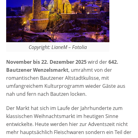
originale Weihnachtsschmuck aus dem nicht
weit entfernten Erzgebirge. Umrahmt von
der romantischen Altstadtkulisse hat sich
der Bautzener Weihnachtsmarkt viele lange
Traditionen bewahrt und erwartet wieder
Copyright: LianeM – Fotolia
mehr als 100.000 Gäste aus allen Regionen
Deutschlands. Abwechslungsreiche
November bis 22. Dezember 2025
wird der
642.
Veranstaltungen und Programmpunkte , wie
Bautzener Wenzelsmarkt
, umrahmt von der
der traditionelle Stollenanschnitt, die
romantischen Bautzener Altstadtkulisse, mit
Märchenstunden, der Besuch…
umfangreichem Kulturprogramm wieder Gäste aus
nah und fern nach Bautzen locken.
Der Markt hat sich im Laufe der Jahrhunderte zum
klassischen Weihnachtsmarkt im heutigen Sinne
entwickelte. Heute werden hier zur Adventszeit nicht
mehr hauptsächlich Fleischwaren sondern ein Teil der