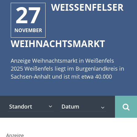
27
WEISSENFELSER W
NOVEMBER
EIHNACHTSMARKT
Anzeige Weihnachtsmarkt in Weißenfels
2025 Weißenfels liegt im Burgenlandkreis in
Sachsen-Anhalt und ist mit etwa 40.000
Einwohnern die bevölkerungsreichste Stadt
der Region. In Weißenfels gibt es neben
schönen Sehenswürdigkeiten auch einige
Standort
interessante Veranstaltungen. Dazu gehört
auch der Weißenfelser Weihnachtsmarkt.
[caption id="attachment_2930"
align="alignleft" width="335"] (c) Vanessa -
Anzeige