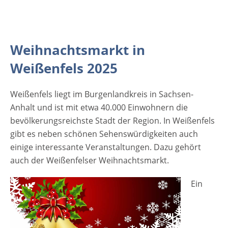
gebackener Plätzchen. Kinder drehen mit
leuchtenden Augen und einem Lächeln auf
den Lippen ihre Runden im nostalgischen
Karussell oder in der Kindereisenbahn. Die
Weihnachtsmarkt in
Erwachsenen vergnügen sich auf der
Weißenfels 2025
Eislaufbahn, nachdem sie sich mit einem
Glas Glühwein den Mut zur Präsentation
Weißenfels liegt im Burgenlandkreis in Sachsen-
ihrer sportlichen Fähigkeiten angetrunken
Anhalt und ist mit etwa 40.000 Einwohnern die
haben. Vielleicht lässt sich Frau Holle zu
bevölkerungsreichste Stadt der Region. In Weißenfels
einem Schütteln ihrer Betten überreden.
gibt es neben schönen Sehenswürdigkeiten auch
Wenn dann noch der…
einige interessante Veranstaltungen. Dazu gehört
auch der Weißenfelser Weihnachtsmarkt.
Ein